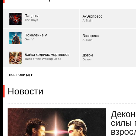
Пацаны
А-Экспресс
The Boys
A-Train
Поколение V
Экспресс
Gen V
A-Train
Байки ходячих мертвецов
Дэвон
Tales of the Walking Dead
Davon
ВСЕ РОЛИ (3)
Новости
Декон
силы 
взрос