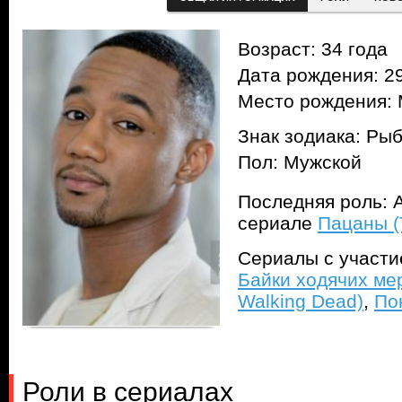
Возраст: 34 года
Дата рождения: 29
Место рождения:
Знак зодиака: Ры
Пол: Мужской
Последняя роль: А
сериале
Пацаны (
Сериалы с участ
Байки ходячих мер
Walking Dead)
,
По
Роли в сериалах