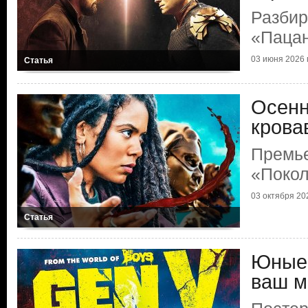
Разбир
«Паца
03 июня 2026 г
Статья
Осенн
крова
Премь
«Покол
03 октября 202
Статья
Юные 
ваш м