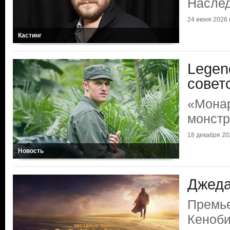
Наслед
24 июня 2026 г
Кастинг
Legen
совет
«Монар
монстр
18 декабря 202
Новость
Джеда
Премье
Кеноб