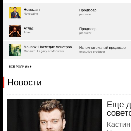
Новокаин
Продюсер
Novocaine
producer
Атлас
Продюсер
Atlas
producer
Монарх: Наследие монстров
Исполнительный продюсер
Monarch: Legacy of Monsters
executive producer
ВСЕ РОЛИ (6)
Новости
Еще д
совет
Кастин