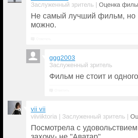
|
Заслуженный зритель
Оценка фильм
Не самый лучший фильм, но 
можно.
Ответить
ggg2003
Заслуженный зритель
Фильм не стоит и одного
Ответить
vii vii
|
|
viiviiktoria
Заслуженный зритель
Оц
Посмотрела с удовольствием,
захочу- не "Аватар"