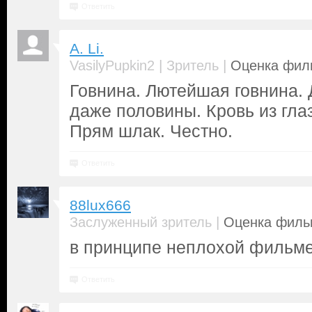
Ответить
A. Li.
|
|
VasilyPupkin2
Зритель
Оценка филь
Говнина. Лютейшая говнина. 
даже половины. Кровь из гла
Прям шлак. Честно.
Ответить
88lux666
|
Заслуженный зритель
Оценка фильм
в принципе неплохой фильм
Ответить