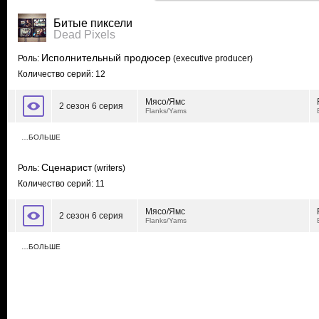
Битые пиксели
Dead Pixels
Исполнительный продюсер
Роль:
(executive producer)
Количество серий: 12
Мясо/Ямс
2 сезон 6 серия
Flanks/Yams
…БОЛЬШЕ
Сценарист
Роль:
(writers)
Количество серий: 11
Мясо/Ямс
2 сезон 6 серия
Flanks/Yams
…БОЛЬШЕ