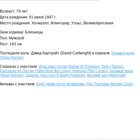
Возраст: 79 лет
Дата рождения: 01 июня 1947 г.
Место рождения: Холиуэлл, Флинтшир, Уэльс, Великобритания
Знак зодиака: Близнецы
Пол: Мужской
Рост: 183 см
Последняя роль: Дэвид Картрайт (David Cartwright) в сериале
Хромые кони
(Slow Horses)
Сериалы с участием:
Игра престолов (Game of Thrones)
,
Табу (Taboo)
,
Рассказы из Петли (Tales from the Loop)
,
Корона (The Crown)
,
Хромые кони
(Slow Horses)
,
Задача трех тел (3 Body Problem)
,
Волчий зал (Wolf Hall)
Фильмы с участием:
Клуб убийств по четвергам (The Thursday Murder Club)