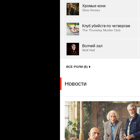
Хромые кони
Slow Horses
Клуб убийств по четвергам
The Thursday Murder Club
Волчий зал
Wolf Hall
ВСЕ РОЛИ (8)
Новости