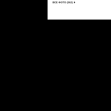
ВСЕ ФОТО (362)
Сериалы
|
Новости
|
Новинки
|
Видео
|
Расписани
О проекте
|
Правила
|
FAQ
|
Размещение реклам
LostFilm.TV. Лучшие сериалы, 2026 г. Копирован