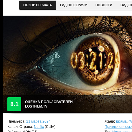
ОБЗОР СЕРИАЛА
ГИД ПО СЕРИЯМ
НОВОСТИ
ВИДЕ
ОЦЕНКА ПОЛЬЗОВАТЕЛЕЙ
8.1
LOSTFILM.TV
Премьера:
21 марта 2024
Жанр:
Драма
,
Ф
Канал, Страна:
Netflix
(США)
Приключенческ