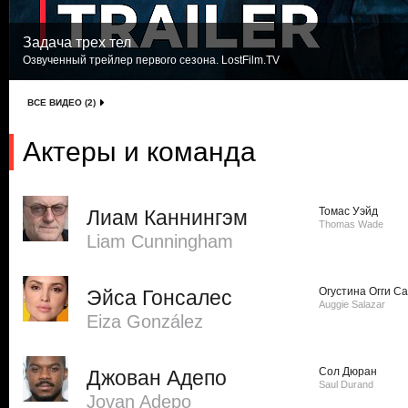
Задача трех тел
Озвученный трейлер первого сезона. LostFilm.TV
ВСЕ ВИДЕО (2)
Актеры и команда
Томас Уэйд
Лиам Каннингэм
Thomas Wade
Liam Cunningham
Огустина Огги С
Эйса Гонсалес
Auggie Salazar
Eiza González
Сол Дюран
Джован Адепо
Saul Durand
Jovan Adepo