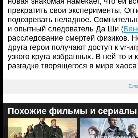
новая знакомая намекает, что ей в
прекратить свои эксперименты, Огг
подозревать неладное. Сомнительн
и опытный следователь Да Ши (
Бен
расследование смертей физиков. Н
друга герои получают доступ к vr-и
узкого круга избранных. В ней-то и 
разгадке творящегося в мире хаос
Поде
Похожие фильмы и сериалы