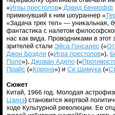
«
Игры престолов
»
Дэвид Бениофф
примкнувший к ним шоураннер «
Те
«Задача трех тел» — уникальная, 
фантастика с налетом философског
нас как вида. Проводниками в этот
зрителей стали
Эйса Гонсалес
(«
От
Джон Брэдли
(«
Игра престолов
»),
Б
Поло
»),
Джован Адепо
(«
Противост
Прайс
(«
Корона
») и
Си Шимука
(«
С
Сюжет
Китай, 1966 год. Молодая астрофиз
Цзинэ
) становится жертвой полити
ходе Культурной революции. Ее отц