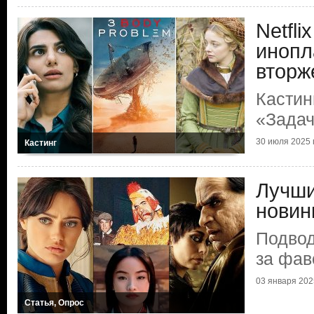
Netfli
инопл
вторж
Кастин
«Задач
30 июля 2025 г
Кастинг
Лучши
новин
Подвод
за фав
03 января 2025
Статья, Опрос