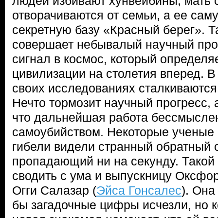
людей избивают хунвейбины, мать 
отворачиваются от семьи, а ее сам
секретную базу «Красный берег». 
совершает небывалый научный про
сигнал в космос, который определя
цивилизации на столетия вперед. В
своих исследованиях сталкиваются
Нечто тормозит научный прогресс, 
что дальнейшая работа бессмыслен
самоубийством. Некоторые ученые 
гибели видели странный обратный о
пропадающий ни на секунду. Такой 
сводить с ума и выпускницу Оксфор
Огги Салазар (
Эйса Гонсалес
). Она
бы загадочные цифры исчезли, но 