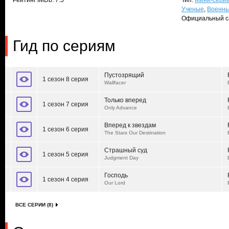
Рейтинг IMDb: 7.5
Тип:
Мини-сери
Ученые
,
Военн
Официальный с
Гид по сериям
Пустозрящий
1 сезон 8 серия
Wallfacer
Только вперед
1 сезон 7 серия
Only Advance
Вперед к звездам
1 сезон 6 серия
The Stars Our Destination
Страшный суд
1 сезон 5 серия
Judgment Day
Господь
1 сезон 4 серия
Our Lord
ВСЕ СЕРИИ (8)