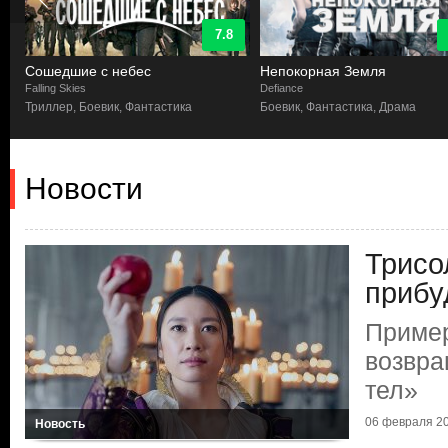
7.8
Сошедшие с небес
Непокорная Земля
Falling Skies
Defiance
Триллер, Боевик, Фантастика
Боевик, Фантастика, Драма
Новости
Трисо
прибу
Приме
возвра
тел»
06 февраля 20
Новость