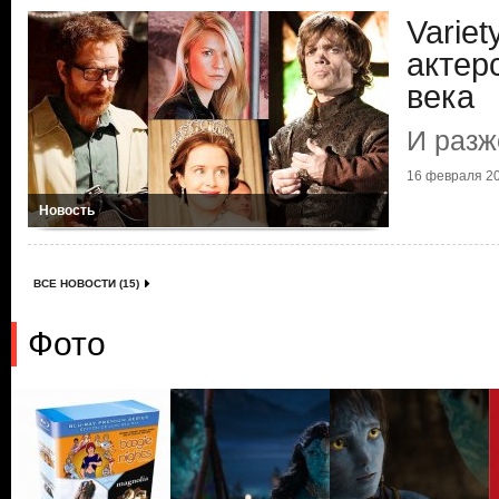
Varie
актер
века
И разж
16 февраля 20
Новость
ВСЕ НОВОСТИ (15)
Фото