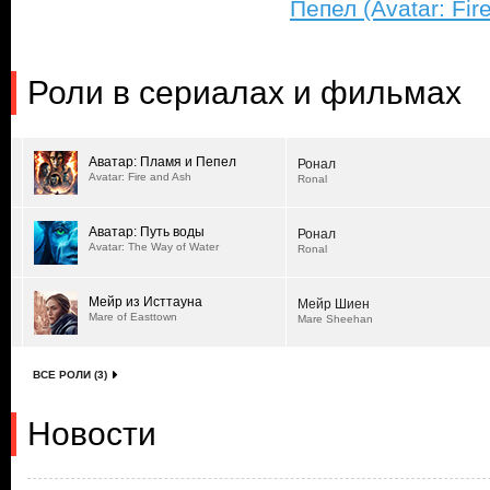
Пепел (Avatar: Fir
Роли в сериалах и фильмах
Аватар: Пламя и Пепел
Ронал
Avatar: Fire and Ash
Ronal
Аватар: Путь воды
Ронал
Avatar: The Way of Water
Ronal
Мейр из Исттауна
Мейр Шиен
Mare of Easttown
Mare Sheehan
ВСЕ РОЛИ (3)
Новости