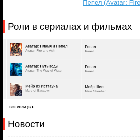
Пепел (Avatar: Fir
Роли в сериалах и фильмах
Аватар: Пламя и Пепел
Ронал
Avatar: Fire and Ash
Ronal
Аватар: Путь воды
Ронал
Avatar: The Way of Water
Ronal
Мейр из Исттауна
Мейр Шиен
Mare of Easttown
Mare Sheehan
ВСЕ РОЛИ (3)
Новости