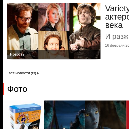
Varie
актер
века
И разж
16 февраля 20
Новость
ВСЕ НОВОСТИ (15)
Фото