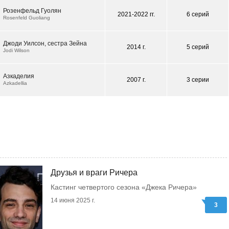
Розенфельд Гуолян
2021-2022 гг.
6 серий
Rosenfeld Guoliang
Джоди Уилсон, сестра Зейна
2014 г.
5 серий
Jodi Wilson
Азкаделия
2007 г.
3 серии
Azkadellia
Друзья и враги Ричера
Кастинг четвертого сезона «Джека Ричера»
14 июня 2025 г.
3