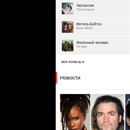
Экспансия
The Expanse
Мотель Бейтса
Bates Motel
Железный человек
Tin Man
ВСЕ РОЛИ (4)
Новости