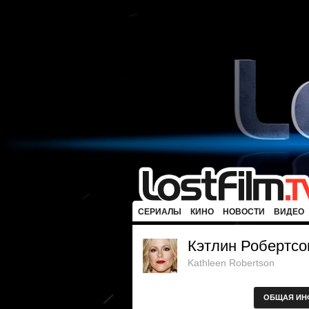
СЕРИАЛЫ
КИНО
НОВОСТИ
ВИДЕО
Кэтлин Робертсо
Kathleen Robertson
ОБЩАЯ ИН