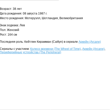
Возраст: 38 лет
Дата рождения: 08 августа 1987 г.
Место рождения: Мотеруэлл, Шотландия, Великобритания
Знак зодиака: Лев
Пол: Женский
Рост: 164 см
Последняя роль: Кейтлин Кирамман (Caitlyn) в сериале
Аркейн (Arcane)
Сериалы с участием:
Колесо времени (The Wheel of Time)
,
Аркейн (Arcane)
,
Периферийные устройства (The Peripheral)