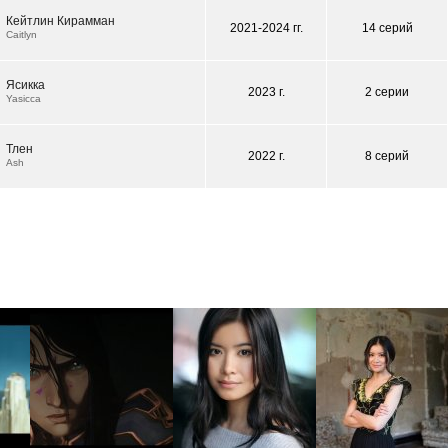
Кейтлин Кирамман
2021-2024 гг.
14 серий
Caitlyn
Ясикка
2023 г.
2 серии
Yasicca
Тлен
2022 г.
8 серий
Ash