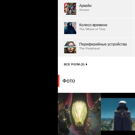
Аркейн
Arcane
Колесо времени
The Wheel of Time
Периферийные устройства
The Peripheral
ВСЕ РОЛИ (3)
Фото