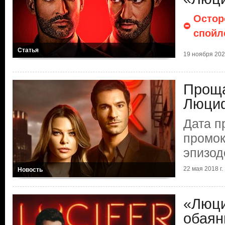
Остор
спойл
Статья
19 ноября 2021
Прощ
Люци
Дата п
промо
эпизод
22 мая 2018 г.
Новость
«Люци
обаян