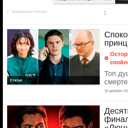
Предыдущая страница
1
Споко
принц
Остор
спойл
Топ д
смерте
Статья
16 декабря 202
Десят
финал
«Люц