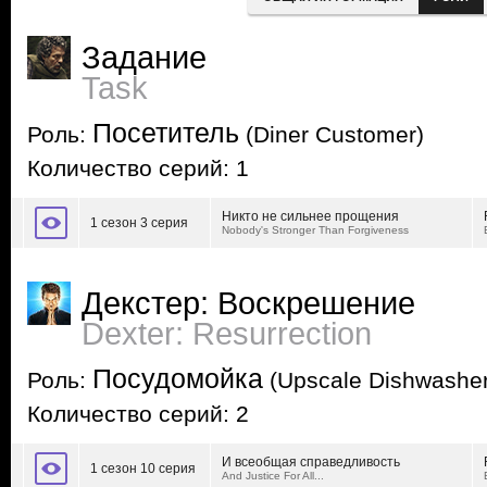
Задание
Task
Посетитель
Роль:
(Diner Customer)
Количество серий: 1
Никто не сильнее прощения
1 сезон 3 серия
Nobody's Stronger Than Forgiveness
Декстер: Воскрешение
Dexter: Resurrection
Посудомойка
Роль:
(Upscale Dishwasher
Количество серий: 2
И всеобщая справедливость
1 сезон 10 серия
And Justice For All...