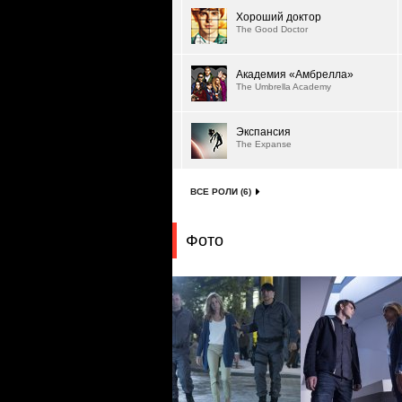
Хороший доктор
The Good Doctor
Академия «Амбрелла»
The Umbrella Academy
Экспансия
The Expanse
ВСЕ РОЛИ (6)
Фото