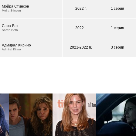
Мойра Стинсон
2022 г.
1 серия
Moira Stinson
Сара-Бэт
2022 г.
1 серия
Sarah-Beth
Адмирал Кирино
2021-2022 гг.
3 серии
Admiral Kirino