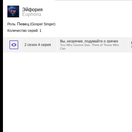
Эйфория
Euphoria
Певец
Роль:
(Gospel Singer)
Количество серий: 1
Вы, незрячие, подумайте о зрячих
2 сезон 4 серия
You Who Cannot See, Think of Those Who
Can