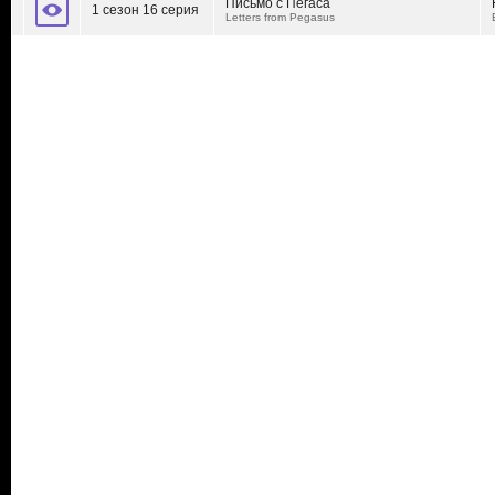
Письмо с Пегаса
1 сезон 16 серия
Letters from Pegasus