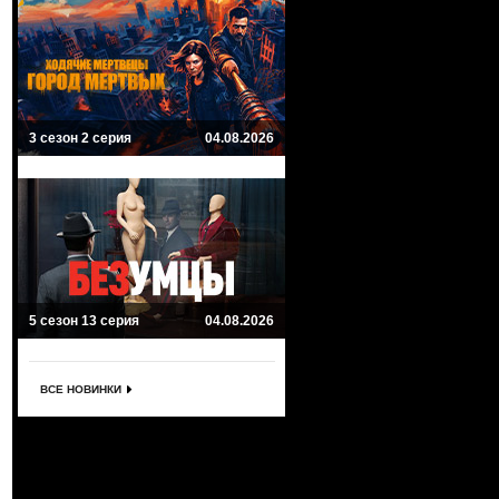
3 сезон 2 серия
04.08.2026
5 сезон 13 серия
04.08.2026
ВСЕ НОВИНКИ