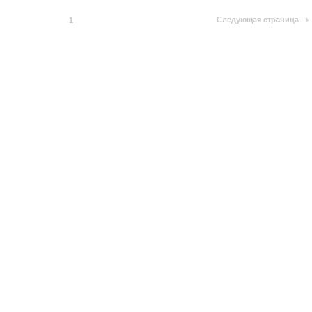
Следующая страница
1