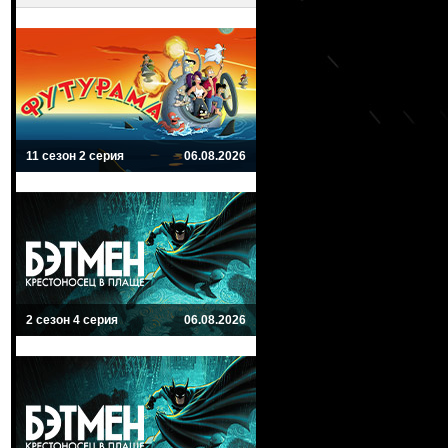
11 сезон 2 серия
06.08.2026
2 сезон 4 серия
06.08.2026