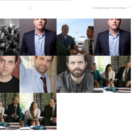
Следующая страница
1