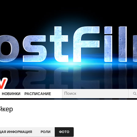
НОВИНКИ
РАСПИСАНИЕ
йкер
ЩАЯ ИНФОРМАЦИЯ
РОЛИ
ФОТО