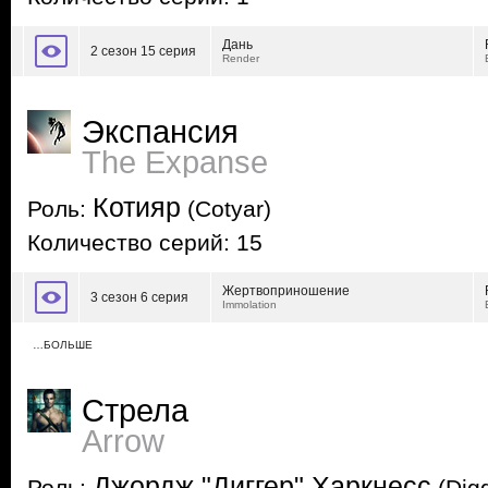
Дань
2 сезон 15 серия
Render
Экспансия
The Expanse
Котияр
Роль:
(Cotyar)
Количество серий: 15
Жертвоприношение
3 сезон 6 серия
Immolation
…БОЛЬШЕ
Стрела
Arrow
Джордж "Диггер" Харкнесс