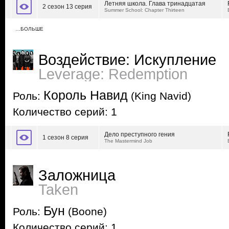
Летняя школа. Глава тринадцатая
2 сезон 13 серия
Summer School: Chapter Thirteen
…БОЛЬШЕ
Воздействие: Искупление
Leverage: Redemption
Король Навид
Роль:
(King Navid)
Количество серий: 1
Дело преступного гения
1 сезон 8 серия
The Mastermind Job
Заложница
Taken
Бун
Роль:
(Boone)
Количество серий: 1