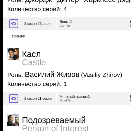
Роль:
(Dig
Количество серий: 4
Лянь Ю
5 сезон 23 серия
Lian Yu
…БОЛЬШЕ
Касл
Castle
Василий Жиров
Роль:
(Vasiliy Zhirov)
Количество серий: 1
Мертвый красный
8 сезон 11 серия
Dead Red
Подозреваемый
Person of Interest