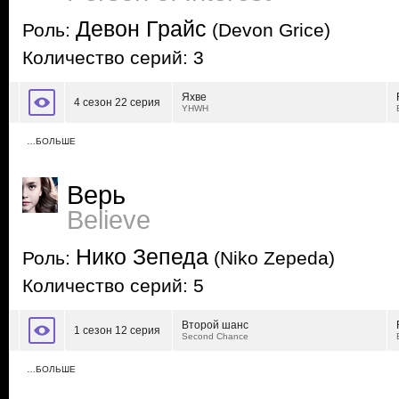
Девон Грайс
Роль:
(Devon Grice)
Количество серий: 3
Яхве
4 сезон 22 серия
YHWH
…БОЛЬШЕ
Верь
Believe
Нико Зепеда
Роль:
(Niko Zepeda)
Количество серий: 5
Второй шанс
1 сезон 12 серия
Second Chance
…БОЛЬШЕ