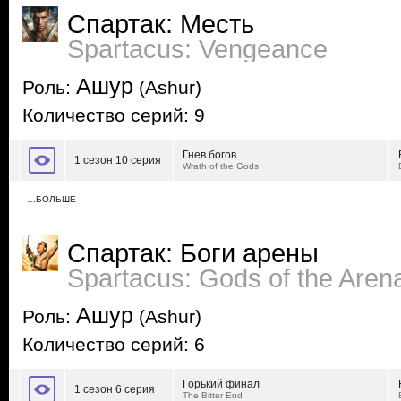
Спартак: Месть
Spartacus: Vengeance
Ашур
Роль:
(Ashur)
Количество серий: 9
Гнев богов
1 сезон 10 серия
Wrath of the Gods
…БОЛЬШЕ
Спартак: Боги арены
Spartacus: Gods of the Aren
Ашур
Роль:
(Ashur)
Количество серий: 6
Горький финал
1 сезон 6 серия
The Bitter End