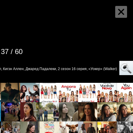
37 / 60
, Кигэн Аллен, Джаред Падалеки, 2 сезон 16 серия, «Уокер» (Walker)