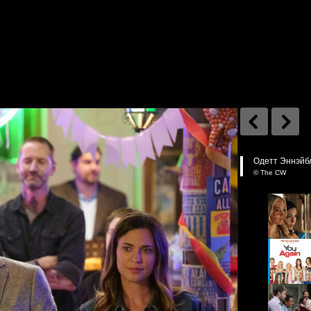
Одетт Эннэйбл
© The CW