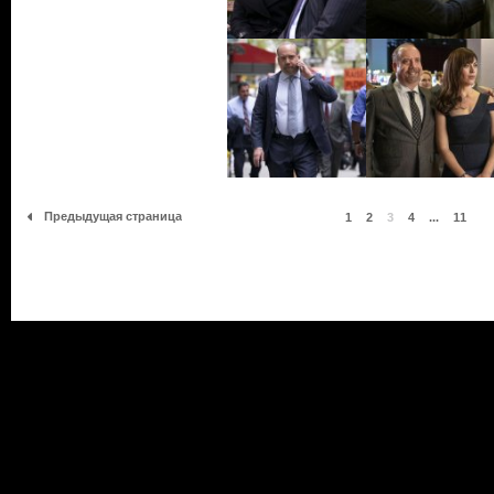
Предыдущая страница
1
2
3
4
...
11