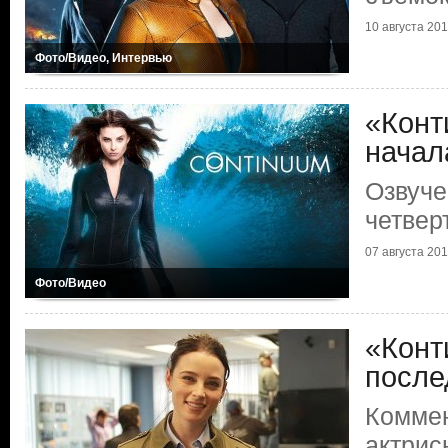
10 августа 2015
Фото/Видео, Интервью
«Конт
начал
Озвуче
четвер
07 августа 2015
Фото/Видео
«Конт
после
Комме
актрис