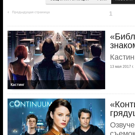
Предыдущая страница
1
«Библ
знако
Кастин
13 мая 2017 г.
Кастинг
«Конт
гряду
Озвуче
съемо