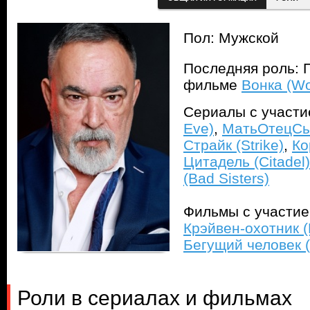
Пол: Мужской
Последняя роль: П
фильме
Вонка (W
Сериалы с участ
Eve)
,
МатьОтецСын
Страйк (Strike)
,
Ко
Цитадель (Citadel)
(Bad Sisters)
Фильмы с участи
Крэйвен-охотник (
Бегущий человек 
Роли в сериалах и фильмах