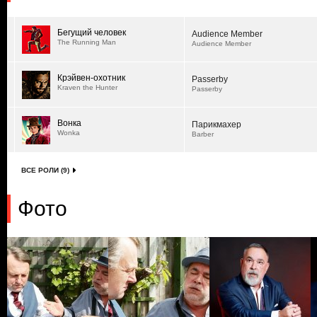
Бегущий человек
Audience Member
The Running Man
Audience Member
Крэйвен-охотник
Passerby
Kraven the Hunter
Passerby
Вонка
Парикмахер
Wonka
Barber
ВСЕ РОЛИ (9)
Фото