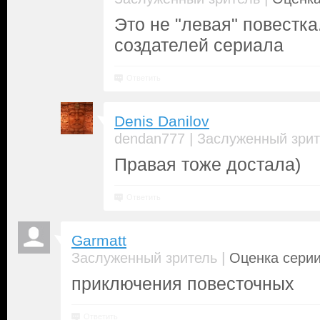
Это не "левая" повестк
создателей сериала
Ответить
Denis Danilov
|
dendan777
Заслуженный зрит
Правая тоже достала)
Ответить
Garmatt
|
Заслуженный зритель
Оценка серии
приключения повесточных
Ответить