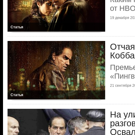
от HB
19 декабря 202
Статья
Отчая
Кобба
Премь
«Пингв
21 сентября 20
Статья
На ул
разго
Осва