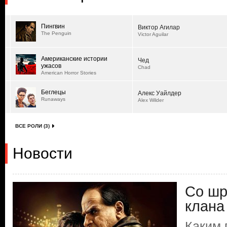
Пингвин
Виктор Агилар
The Penguin
Victor Aguilar
Американские истории
Чед
ужасов
Chad
American Horror Stories
Беглецы
Алекс Уайлдер
Runaways
Alex Wilder
ВСЕ РОЛИ (3)
Новости
Со шр
клана
Каким 