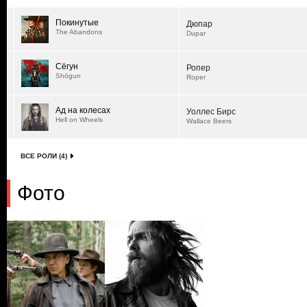
Покинутые
Дюпар
The Abandons
Dupar
Сёгун
Ропер
Shōgun
Roper
Ад на колесах
Уоллес Бирс
Hell on Wheels
Wallace Beers
ВСЕ РОЛИ (4)
Фото