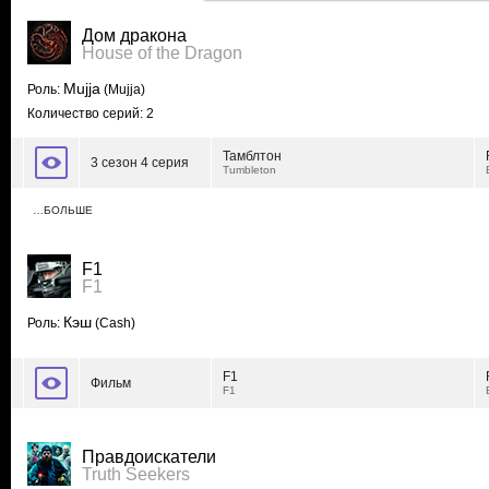
Дом дракона
House of the Dragon
Mujja
Роль:
(Mujja)
Количество серий: 2
Тамблтон
3 сезон 4 серия
Tumbleton
…БОЛЬШЕ
F1
F1
Кэш
Роль:
(Cash)
F1
Фильм
F1
Правдоискатели
Truth Seekers