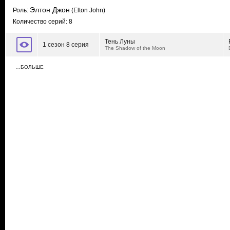
Элтон Джон
Роль:
(Elton John)
Количество серий: 8
Тень Луны
1 сезон 8 серия
The Shadow of the Moon
…БОЛЬШЕ