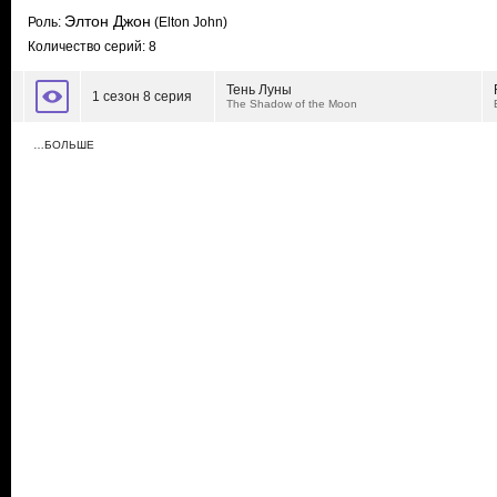
Элтон Джон
Роль:
(Elton John)
Количество серий: 8
Тень Луны
1 сезон 8 серия
The Shadow of the Moon
…БОЛЬШЕ