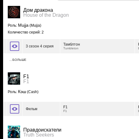
Дом дракона
House of the Dragon
Mujja
Роль:
(Mujja)
Количество серий: 2
Тамблтон
3 сезон 4 серия
Tumbleton
…БОЛЬШЕ
F1
F1
Кэш
Роль:
(Cash)
F1
Фильм
F1
Правдоискатели
Truth Seekers