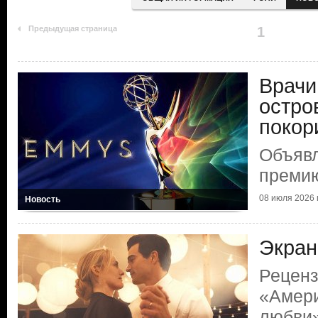
Предыдущая страница
1
Врачи
остро
покор
Объяв
преми
08 июля 2026 г
Новость
Экран
Реценз
«Амери
любви