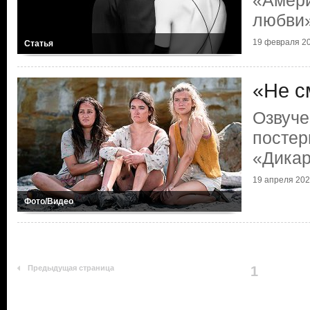
«Амери
любви
19 февраля 20
Статья
«Не с
Озвуче
постер
«Дикар
19 апреля 2022
Фото/Видео
Предыдущая страница
1