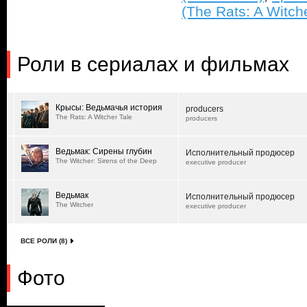
(The Rats: A Witche
Роли в сериалах и фильмах
Крысы: Ведьмачья история
producers
The Rats: A Witcher Tale
producers
Ведьмак: Сирены глубин
Исполнительный продюсер
The Witcher: Sirens of the Deep
executive producer
Ведьмак
Исполнительный продюсер
The Witcher
executive producer
ВСЕ РОЛИ (8)
Фото