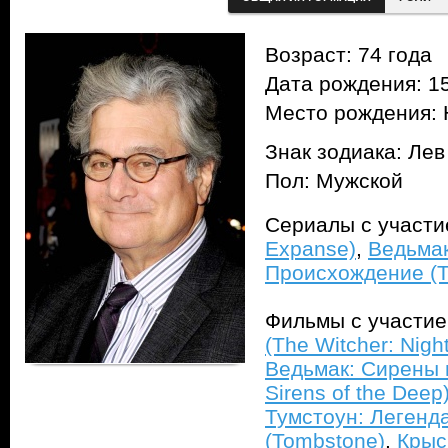
Возраст: 74 года
Дата рождения: 15
Место рождения: 
Знак зодиака: Лев
Пол: Мужской
Сериалы с участ
Expanse)
,
Ведьмак
Происхождение (Th
Фильмы с участи
(The Witcher: Nigh
Ведьмак: Сирены г
Sirens of the Deep
Тумстоун: Легенда
(Tombstone)
,
Крыс