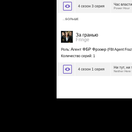
Час власт
4 сезон 3 серия
Power Hour
…БОЛЬШЕ
За гранью
Fringe
Агент ФБР Фрэзер
Роль:
(FBI Agent Fraz
Количество серий: 1
Ни тут, ни
4 сезон 1 серия
Neither Here