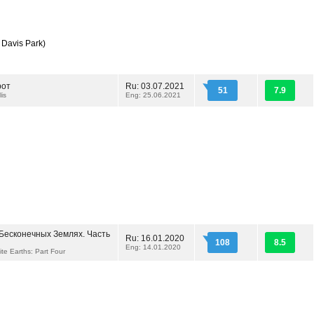
 Davis Park)
рот
Ru: 03.07.2021
51
7.9
is
Eng: 25.06.2021
 Бесконечных Землях. Часть
Ru: 16.01.2020
108
8.5
Eng: 14.01.2020
nite Earths: Part Four