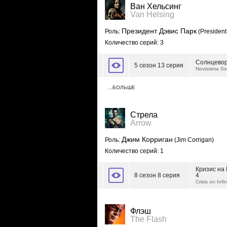
Ван Хельсинг
Van Helsing
Президент Дэвис Парк
Роль:
(President
Количество серий: 3
Солнцево
5 сезон 13 серия
Novissima Sol
…БОЛЬШЕ
Стрела
Arrow
Джим Корриган
Роль:
(Jim Corrigan)
Количество серий: 1
Кризис на
8 сезон 8 серия
4
Crisis on Infi
Флэш
The Flash