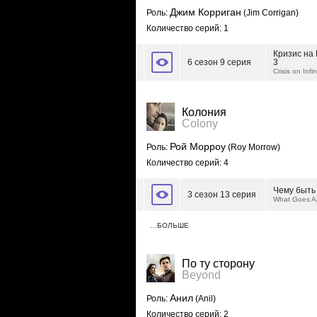
Джим Корриган
Роль:
(Jim Corrigan)
Количество серий: 1
Кризис на
6 сезон 9 серия
3
Crisis on Infi
Колония
Colony
Рой Морроу
Роль:
(Roy Morrow)
Количество серий: 4
Чему быть
3 сезон 13 серия
What Goes A
…БОЛЬШЕ
По ту сторону
Beyond
Анил
Роль:
(Anil)
Количество серий: 2