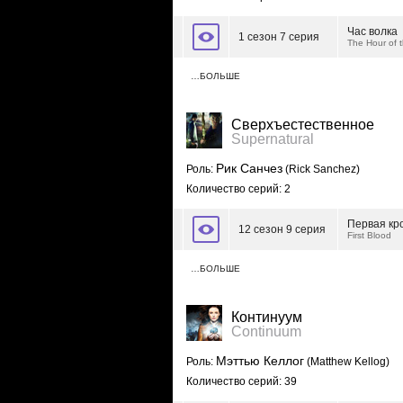
Час волка
1 сезон 7 серия
The Hour of 
…БОЛЬШЕ
Сверхъестественное
Supernatural
Рик Санчез
Роль:
(Rick Sanchez)
Количество серий: 2
Первая кр
12 сезон 9 серия
First Blood
…БОЛЬШЕ
Континуум
Continuum
Мэттью Келлог
Роль:
(Matthew Kellog)
Количество серий: 39