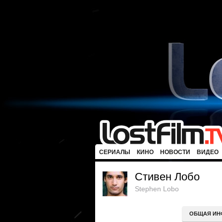
СЕРИАЛЫ
КИНО
НОВОСТИ
ВИДЕО
Стивен Лобо
Stephen Lobo
ОБЩАЯ ИН