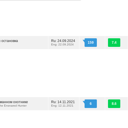
 остановка
Ru: 24.09.2024
159
7.4
Eng: 22.09.2024
манном охотнике
Ru: 14.11.2021
6
8.6
the Ensnared Hunter
Eng: 12.11.2021