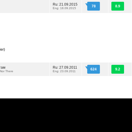
и
Ru: 21.09.2015
78
8.9
Eng: 18.09.2015
ier)
 там
Ru: 27.09.2011
624
9.2
 Nor There
Eng: 23.09.2011