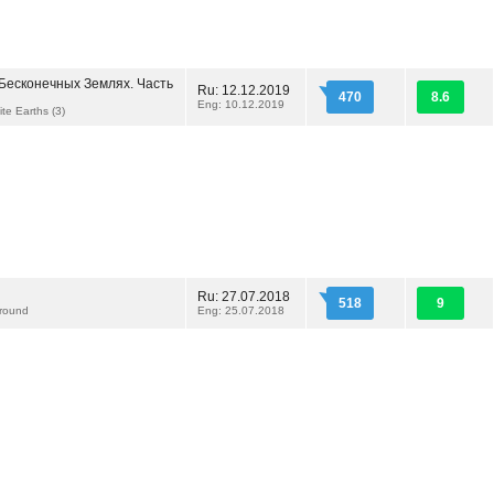
 Бесконечных Землях. Часть
Ru: 12.12.2019
470
8.6
Eng: 10.12.2019
nite Earths (3)
Ru: 27.07.2018
518
9
round
Eng: 25.07.2018