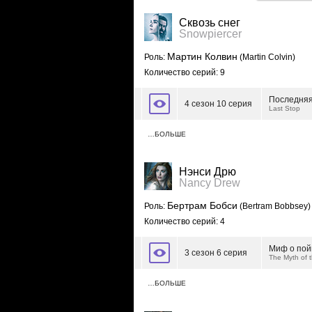
Сквозь снег
Snowpiercer
Мартин Колвин
Роль:
(Martin Colvin)
Количество серий: 9
Последняя
4 сезон 10 серия
Last Stop
…БОЛЬШЕ
Нэнси Дрю
Nancy Drew
Бертрам Бобси
Роль:
(Bertram Bobbsey)
Количество серий: 4
Миф о пой
3 сезон 6 серия
The Myth of 
…БОЛЬШЕ