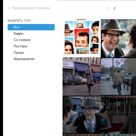
Предыдущая страница
1
2
ВЫБРАТЬ ТИП:
Все
Кадры
Со съемок
Постеры
Промо
Мероприятия