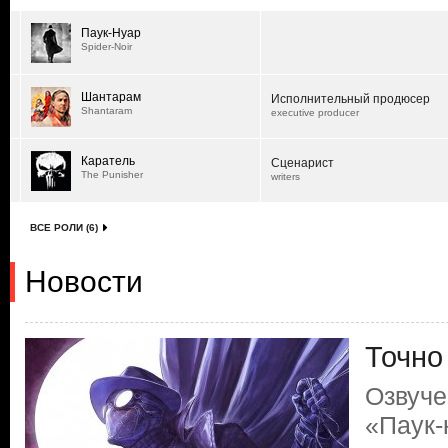
Паук-Нуар
Spider-Noir
Шантарам
Исполнительный продюсер
Shantaram
executive producer
Каратель
Сценарист
The Punisher
writers
ВСЕ РОЛИ (6)
Новости
Точно
Озвуче
«Паук-