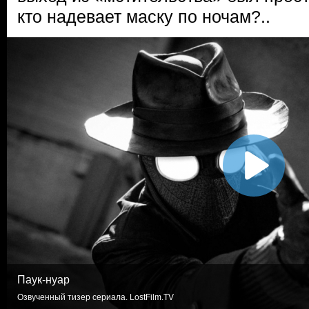
кто надевает маску по ночам?..
Паук-нуар
Озвученный тизер сериала. LostFilm.TV