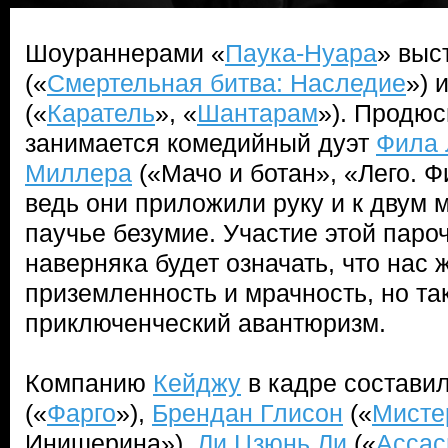
Шоураннерами «
Паука-Нуара
» выс
(«
Смертельная битва: Наследие
») 
(«
Каратель
», «
Шантарам
»). Продю
занимается комедийный дуэт
Фила 
Миллера
(«Мачо и ботан», «Лего. Ф
ведь они приложили руку и к двум
паучье безумие. Участие этой пароч
наверняка будет означать, что нас 
приземленность и мрачность, но т
приключенческий авантюризм.
Компанию
Кейджу
в кадре состави
(«
Фарго
»),
Брендан Глисон
(«
Мисте
Инишерина»),
Ли Цзюнь Ли
(«
Ассас