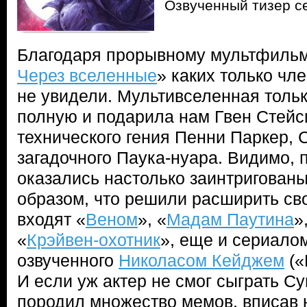
Озвученный тизер с
Благодаря прорывному мультфильм
Через вселенные
» каких только чл
не увидели. Мультивселенная толь
полную и подарила нам Гвен Стейси
технического гения Пенни Паркер,
загадочного Паука-нуара. Видимо,
оказались настолько заинтригован
образом, что решили расширить св
входят «
Веном
», «
Мадам Паутина
»
«
Крэйвен-охотник
», еще и сериало
озвученного
Николасом Кейджем
(«
И если уж актер не смог сыграть Су
породил множество мемов, вписав 