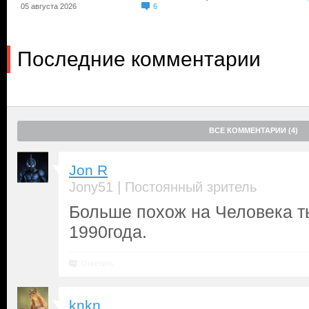
05 августа 2026
6
Последние комментарии
ВСЕ КОММЕНТАРИИ (4)
Jon R
|
Jony51
Постоянный зритель
Больше похож на Человека т
1990года.
Ответить
knkn