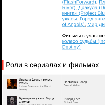
(FlashForward)
,
Пл
River)
,
Дракула (Dr
книга» (Project Bl
ужасы: Город ангел
of Angels)
,
Мир Ди
Фильмы с участи
колесо судьбы (Ind
Destiny)
Роли в сериалах и фильмах
Индиана Джонс и колесо
Полковник Вебер
судьбы
Colonel Weber
Indiana Jones and the Dial of
Destiny
Бульварные ужасы: Город
Ричард Госс
ангелов
Richard Goss
Penny Dreadful: City of Angels