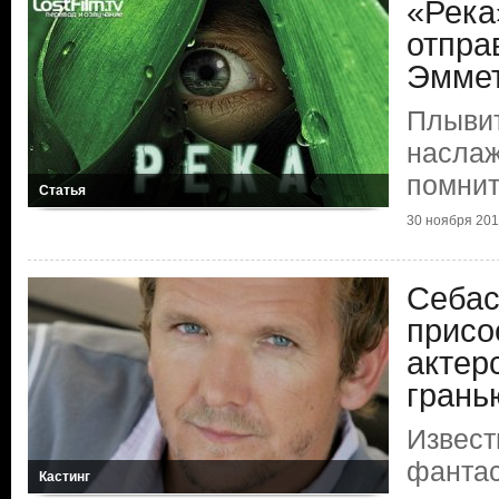
«Река
отпра
Эммет
Плывит
наслаж
помнит
Статья
30 ноября 2014
Себас
присо
актер
грань
Извест
фантас
Кастинг