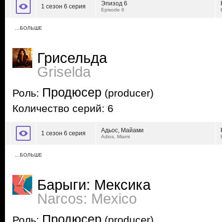
Эпизод 6
1 сезон 6 серия
Episode 6
…БОЛЬШЕ
Грисельда
Griselda
Продюсер
Роль:
(producer)
Количество серий: 6
Адьос, Майами
1 сезон 6 серия
Adios, Miami
…БОЛЬШЕ
Барыги: Мексика
Narcos: Mexico
Продюсер
Роль:
(producer)