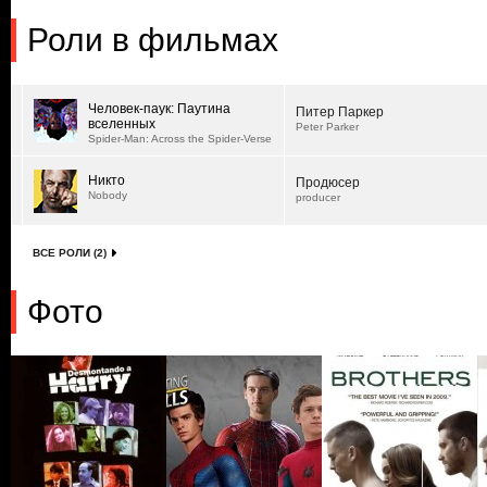
Роли в фильмах
Человек-паук: Паутина
Питер Паркер
вселенных
Peter Parker
Spider-Man: Across the Spider-Verse
Никто
Продюсер
Nobody
producer
ВСЕ РОЛИ (2)
Фото