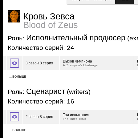
Кровь Зевса
Blood of Zeus
Исполнительный продюсер
Роль:
(exe
Количество серий: 24
Вызов чемпиона
3 сезон 8 серия
A Champion’s Challenge
…БОЛЬШЕ
Сценарист
Роль:
(writers)
Количество серий: 16
Три испытания
2 сезон 8 серия
The Three Trials
…БОЛЬШЕ