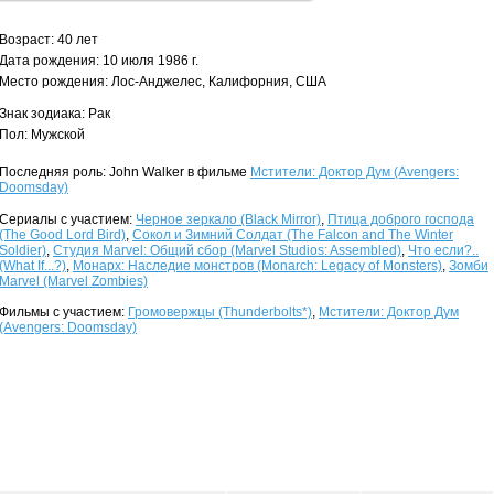
Возраст: 40 лет
Дата рождения: 10 июля 1986 г.
Место рождения: Лос-Анджелес, Калифорния, США
Знак зодиака: Рак
Пол: Мужской
Последняя роль: John Walker в фильме
Мстители: Доктор Дум (Avengers:
Doomsday)
Сериалы с участием:
Черное зеркало (Black Mirror)
,
Птица доброго господа
(The Good Lord Bird)
,
Сокол и Зимний Солдат (The Falcon and The Winter
Soldier)
,
Студия Marvel: Общий сбор (Marvel Studios: Assembled)
,
Что если?..
(What If...?)
,
Монарх: Наследие монстров (Monarch: Legacy of Monsters)
,
Зомби
Marvel (Marvel Zombies)
Фильмы с участием:
Громовержцы (Thunderbolts*)
,
Мстители: Доктор Дум
(Avengers: Doomsday)