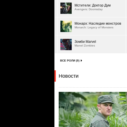
Мстители: Доктор Дум
Avengers: Doomsday
Монарх: Наследие монстров
Monarch: Legacy of Monsters
Зомби Marvel
Marvel Zombies
ВСЕ РОЛИ (9)
Новости