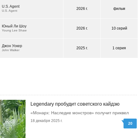
U.S. Agent
2026 г.
фильм
U.S. Agent
Юный Ли Шоу
2026 г.
10 серий
Young Lee Shaw
Джон Уокер
2025 г.
1 серия
John Walker
Legendary пробудит советского кайдзю
«Монарх: Наследие монстров» получит приквел
18 декабря 2025 г.
20