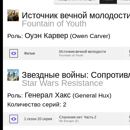
Источник вечной молодост
Fountain of Youth
Оуэн Карвер
Роль:
(Owen Carver)
Источник вечной молодости
Фильм
Fountain of Youth
Звездные войны: Сопротив
Star Wars Resistance
Генерал Хакс
Роль:
(General Hux)
Количество серий: 2
Спасения нет. Часть 2
1 сезон 20 серия
No Escape (2)