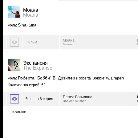
Моана
Moana
Sina
Роль:
(Sina)
Моана
Фильм
Moana
Экспансия
The Expanse
Роберта "Бобби" В. Дрэйпер
Роль:
(Roberta 'Bobbie' W. Draper)
Количество серий: 52
Пепел Вавилона
6 сезон 6 серия
Babylon's Ashes
…БОЛЬШЕ