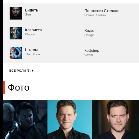
Видеть
Полковник Стеллан
See
Colonel Stellan
Кларисса
Ходж
Clarice
Hodge
Штамм
Коффер
The Strain
Coffer
ВСЕ РОЛИ (6)
Фото