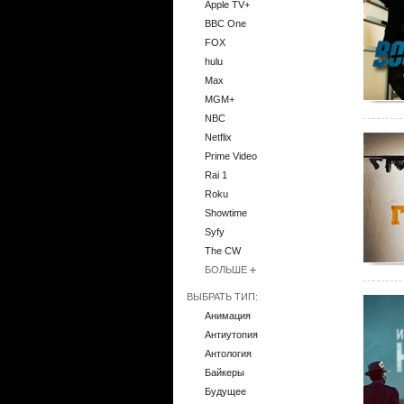
Apple TV+
BBC One
FOX
hulu
Max
MGM+
NBC
Netflix
Prime Video
Rai 1
Roku
Showtime
Syfy
The CW
БОЛЬШЕ
ВЫБРАТЬ ТИП:
Анимация
Антиутопия
Антология
Байкеры
Будущее