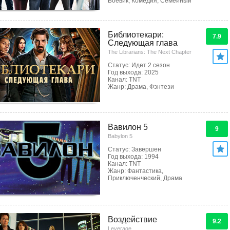
Боевик, Комедия, Семейный
Библиотекари:
7.9
Следующая глава
The Librarians: The Next Chapter
Статус: Идет 2 сезон
Год выхода: 2025
Канал: TNT
Жанр: Драма, Фэнтези
Вавилон 5
9
Babylon 5
Статус: Завершен
Год выхода: 1994
Канал: TNT
Жанр: Фантастика,
Приключенческий, Драма
Воздействие
9.2
Leverage