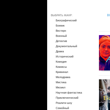
В
ВЫБРАТЬ ЖАНР:
Биографический
Боевик
Вестерн
Военный
Детектив
Документальный
Драма
Исторический
Комедия
Комиксы
Криминал
Мелодрама
Мистика
Мюзикл
Научная фантастика
Приключенческий
Реалити-шоу
Семейный