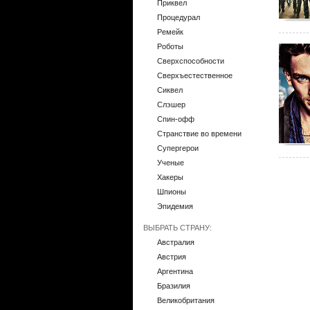
Приквел
Процедурал
Ремейк
Роботы
Сверхспособности
Сверхъестественное
Сиквел
Слэшер
Спин-офф
Странствие во времени
Супергерои
Ученые
Хакеры
Шпионы
Эпидемия
ВЫБРАТЬ СТРАНУ:
Австралия
Австрия
Аргентина
Бразилия
Великобритания