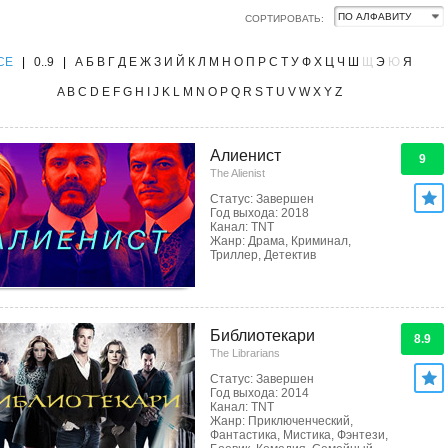
СОРТИРОВАТЬ:
CE
|
0..9
|
А
Б
В
Г
Д
Е
Ж
З
И
Й
К
Л
М
Н
О
П
Р
С
Т
У
Ф
Х
Ц
Ч
Ш
Щ
Э
Ю
Я
A
B
C
D
E
F
G
H
I
J
K
L
M
N
O
P
Q
R
S
T
U
V
W
X
Y
Z
Алиенист
9
The Alienist
Статус: Завершен
Год выхода: 2018
Канал: TNT
Жанр: Драма, Криминал,
Триллер, Детектив
Библиотекари
8.9
The Librarians
Статус: Завершен
Год выхода: 2014
Канал: TNT
Жанр: Приключенческий,
Фантастика, Мистика, Фэнтези,