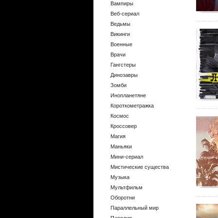
Вампиры
Веб-сериал
Ведьмы
Викинги
Военные
Врачи
Гангстеры
Динозавры
Зомби
Инопланетяне
Короткометражка
Космос
Кроссовер
Магия
Маньяки
Мини-сериал
Мистические существа
Музыка
Мультфильм
Оборотни
Параллельный мир