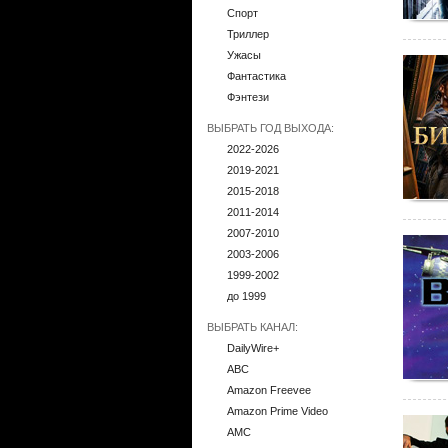
Спорт
Триллер
Ужасы
Фантастика
Фэнтези
ВЫБРАТЬ ГОД ВЫХОДА:
2022-2026
2019-2021
2015-2018
2011-2014
2007-2010
2003-2006
1999-2002
до 1999
ВЫБРАТЬ КАНАЛ:
DailyWire+
ABC
Amazon Freevee
Amazon Prime Video
AMC