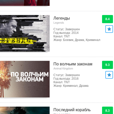
Легенды
8.4
Legends
Статус: Завершен
Год выхода: 2014
Канал: TNT
Жанр: Боевик, Драма, Криминал
По волчьим законам
9.3
Animal Kingdom
Статус: Завершен
Год выхода: 2016
Канал: TNT
Жанр: Криминал, Драма
Последний корабль
8.3