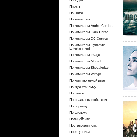
Пародия
Пираты
По книге
По комиксам
По комиксам Archie Comics
По комиксам Dark Horse
По комиксам DC Comics
По комиксам Dynamite
Entertainment
По комиксам Image
По комиксам Marvel
По комиксам Shogakukan
По комиксам Vertigo
По компьютерной игре
По мультфильму
По пьесе
По реальным событиям
По сериалу
По фильму
Полицейские
Постапокалипсис
Преступники