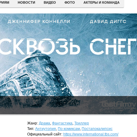
ЕРИЯМ
НОВОСТИ
ВИДЕО
ФОТО
АКТЕРЫ И КОМАНДА
Жанр:
Драма
,
Фантастика
,
Триллер
Тип:
Антиутопия
,
По комиксам
,
Постапокалипсис
Официальный сайт:
https://www.international.tbs.com/