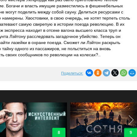
ние. Богачи и власть имущие разместились в фешенебельных
не могут поделить между собой сауну. Делиться ресурсами с
е намерены. Хвостовики, в свою очередь, не хотят терпеть столь
затевают самую свирепую в истории поезда революцию. В их
 экспресса находит в отсеке вагона высшего класса труп и
нта Лэйтону расследовать загадочное убийство. Теперь он
айти лазейки в охране поезда. Сможет ли Лэйтон раскрыть
тайну одного из пассажиров, не польститься на вновь
ть своих сообщников по революции на колесах?..
Поделиться:
8
9