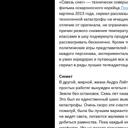
«Сквозь снег» — технически совер
фильма оскароносного корейца
Пон
картина 2013 года, сериал рассказы
техногенной катастрофы на мчащемс
отличие от оригинала, не огранич
причин резкого снижения температу
классами в шоу подчеркнута проду
рассматривать бесконечно. Кроме т
политические игры представителей 
каждого персонажа, эксперименталь
в узких коридорах и путающая все 
сериал в ряды лучших телеадаптаци
Сюжет
В другой, мирной, жизни Андрэ Лэйт
простых работяг вынужден ютиться 
Земли без остановок. Семь лет наза
Это был их единственный шанс выжи
катастрофы. Очень скоро эти счаст
пожалуй, была бы лучшим варианто
не видят света, питаются жалкими п
добиться равенства. Пока каждый и
комфорте. Им на поезде таинственн