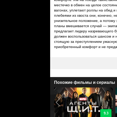
местечко в обмен на целое состоя
вагонах, уплетают роллы на обед и 
плебеями из хвоста они, конечно, н
унизительное положение, а потому 
планы вмешивается случай — экипаж
предлагает лидеру назревающего бу
должен воспользоваться шансом и н
стоящую за преступлением ужасную 
приобретенный комфорт и не преда
Похожие фильмы и сериалы
9
9.3