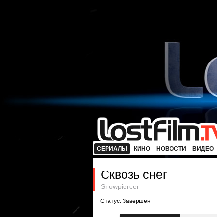
СЕРИАЛЫ
КИНО
НОВОСТИ
ВИДЕО
Сквозь снег
Snowpiercer
Статус: Завершен