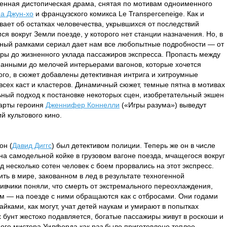
шенная дистопическая драма, снятая по мотивам одноименного
а Джун-хо
и французского комикса Le Transperceneige. Как и
вает об остатках человечества, укрывшихся от последствий
я вокруг Земли поезде, у которого нет станции назначения. Но, в
енный рамками сериал дает нам все любопытные подробности — от
ры до жизненного уклада пассажиров экспресса. Пропасть между
манными до мелочей интерьерами вагонов, которые хочется
ого, в сюжет добавлены детективная интрига и хитроумные
всех каст и кластеров. Динамичный сюжет, темные пятна в мотивах
ный подход к постановке некоторых сцен, изобретательный экшен
карты героиня
Дженнифер Коннелли
(«Игры разума») выведут
й культового кино.
он (
Давид Диггс
) был детективом полиции. Теперь же он в числе
на самодельной койке в грузовом вагоне поезда, мчащегося вокруг
д несколько сотен человек с боем прорвались на этот экспресс.
ть в мире, закованном в лед в результате техногенной
ливчики поняли, что смерть от экстремального переохлаждения,
м — на поезде с ними обращаются как с отбросами. Они годами
айками, как могут, учат детей наукам и умирают в попытках
х бунт жестоко подавляется, богатые пассажиры живут в роскоши и
ого мистера Уилфорда как раз было приготовлено теплое