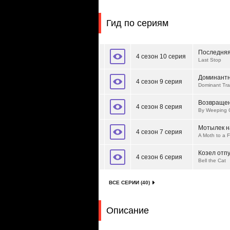
Гид по сериям
Последняя
4 сезон 10 серия
Last Stop
Доминантн
4 сезон 9 серия
Dominant Tra
Возвращен
4 сезон 8 серия
By Weeping 
Мотылек н
4 сезон 7 серия
A Moth to a 
Козел отп
4 сезон 6 серия
Bell the Cat
ВСЕ СЕРИИ (40)
Описание