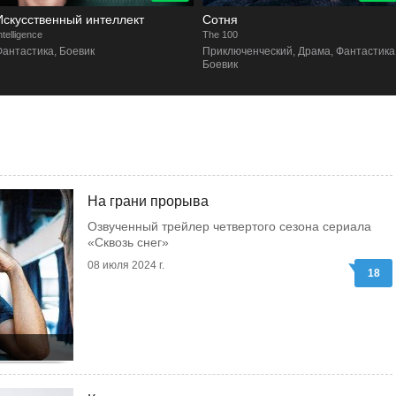
Искусственный интеллект
Сотня
ntelligence
The 100
Фантастика, Боевик
Приключенческий, Драма, Фантастика
Боевик
На грани прорыва
Озвученный трейлер четвертого сезона сериала
«Сквозь снег»
08 июля 2024 г.
18