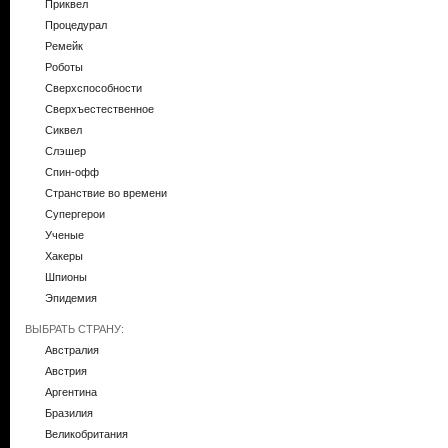
Приквел
Процедурал
Ремейк
Роботы
Сверхспособности
Сверхъестественное
Сиквел
Слэшер
Спин-офф
Странствие во времени
Супергерои
Ученые
Хакеры
Шпионы
Эпидемия
ВЫБРАТЬ СТРАНУ:
Австралия
Австрия
Аргентина
Бразилия
Великобритания