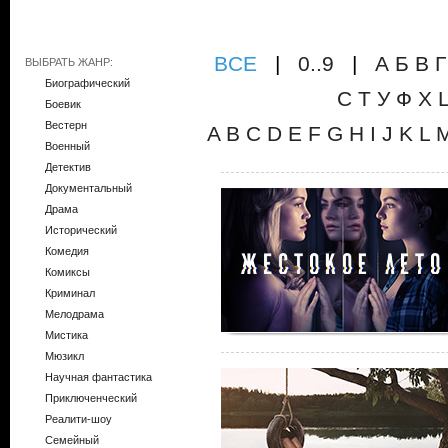
ВCE
|
0..9
|
А
Б
В
Г
ВЫБРАТЬ ЖАНР:
Биографический
С
Т
У
Ф
Х
Боевик
Вестерн
A
B
C
D
E
F
G
H
I
J
K
L
Военный
Детектив
Документальный
Драма
Исторический
Комедия
Комиксы
Криминал
Мелодрама
Мистика
Мюзикл
Научная фантастика
Приключенческий
Реалити-шоу
Семейный