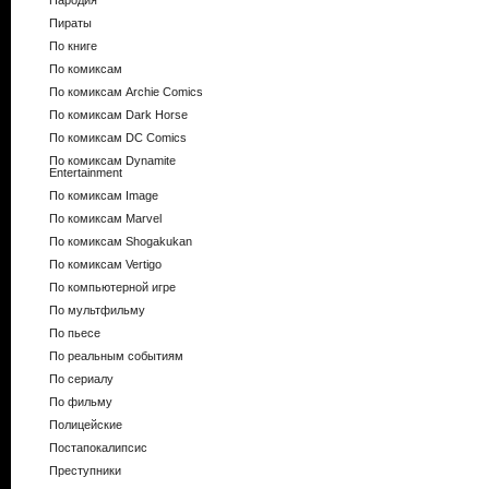
Пародия
Пираты
По книге
По комиксам
По комиксам Archie Comics
По комиксам Dark Horse
По комиксам DC Comics
По комиксам Dynamite
Entertainment
По комиксам Image
По комиксам Marvel
По комиксам Shogakukan
По комиксам Vertigo
По компьютерной игре
По мультфильму
По пьесе
По реальным событиям
По сериалу
По фильму
Полицейские
Постапокалипсис
Преступники