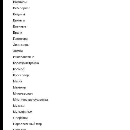
Вампиры
Веб-сериал
Ведьмы
Викинги
Военные
Врачи
Гангстеры
Динозавры
Зомби
Инопланетяне
Короткометражка
Космос
Кроссовер
Магия
Маньяки
Мини-сериал
Мистические существа
Музыка
Мультфильм
Оборотни
Параллельный мир