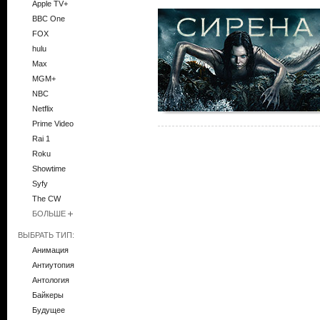
Apple TV+
BBC One
FOX
hulu
Max
MGM+
NBC
Netflix
Prime Video
Rai 1
Roku
Showtime
Syfy
The CW
БОЛЬШЕ
ВЫБРАТЬ ТИП:
Анимация
Антиутопия
Антология
Байкеры
Будущее