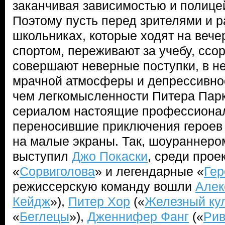
заканчивая зависимостью и полице
Поэтому пусть перед зрителями и р
школьниках, которые ходят на вече
спортом, переживают за учебу, ссо
совершают неверные поступки, в н
мрачной атмосферы и депрессивно
чем легкомысленности Питера Парк
сериалом настоящие профессионалы
переносившие приключения героев
на малые экраны. Так, шоураннер
выступил
Джо Покаски
, среди прое
«
Сорвиголова
» и легендарные «
Гер
режиссерскую команду вошли
Алек
Кейдж
»),
Питер Хор
(«
Железный ку
«
Беглецы
»),
Дженнифер Фанг
(«
Рив