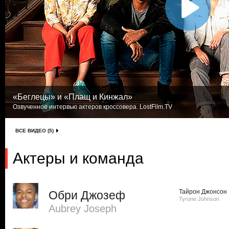
«Беглецы» и «Плащ и Кинжал»
Озвученное интервью актеров кроссовера. LostFilm.TV
ВСЕ ВИДЕО (5)
Актеры и команда
Тайрон Джонсон
Обри Джозеф
Tyrone Johnson
Aubrey Joseph