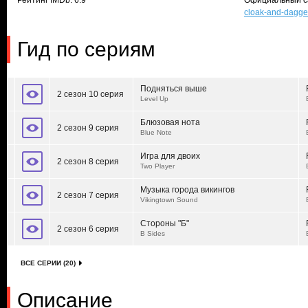
Рейтинг IMDb: 6.9
Официальный с
cloak-and-dagge
Гид по сериям
Подняться выше
2 сезон 10 серия
Level Up
Блюзовая нота
2 сезон 9 серия
Blue Note
Игра для двоих
2 сезон 8 серия
Two Player
Музыка города викингов
2 сезон 7 серия
Vikingtown Sound
Стороны "Б"
2 сезон 6 серия
B Sides
ВСЕ СЕРИИ (20)
Описание