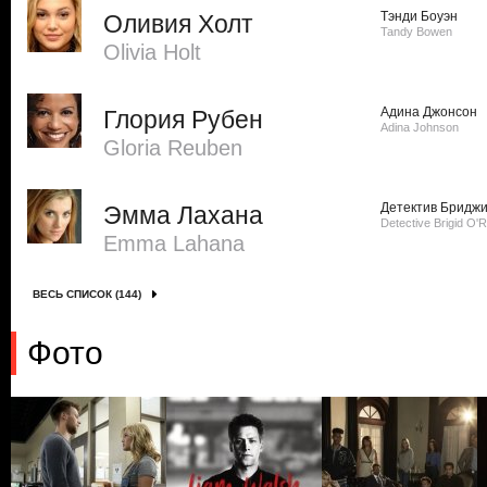
Тэнди Боуэн
Оливия Холт
Tandy Bowen
Olivia Holt
Адина Джонсон
Глория Рубен
Adina Johnson
Gloria Reuben
Детектив Бриджи
Эмма Лахана
Detective Brigid O'Re
Emma Lahana
ВЕСЬ СПИСОК (144)
Фото