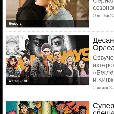
Сериал
сезоно
25 октября 201
Новость
Десан
Орле
Озвуче
актерс
«Бегле
и Кинж
Фото/Видео
14 августа 2019
Супер
спеша