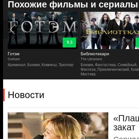
Похожие фильмы и сериалы
9.3
Готэм
Библиотекари
Gotham
The Librarians
к,
Криминал, Боевик, Комиксы, Триллер
Боевик, Фантастика, Семейный,
Фэнтези, Приключенческий, Ком
Мистика
Новости
«Плащ
закат