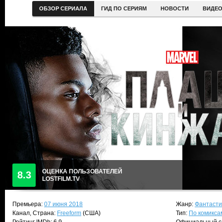
ОБЗОР СЕРИАЛА
ГИД ПО СЕРИЯМ
НОВОСТИ
ВИДЕ
ОЦЕНКА ПОЛЬЗОВАТЕЛЕЙ
8.3
LOSTFILM.TV
Премьера:
07 июня 2018
Жанр:
Фантасти
Канал, Страна:
Freeform
(США)
Тип:
По комикса