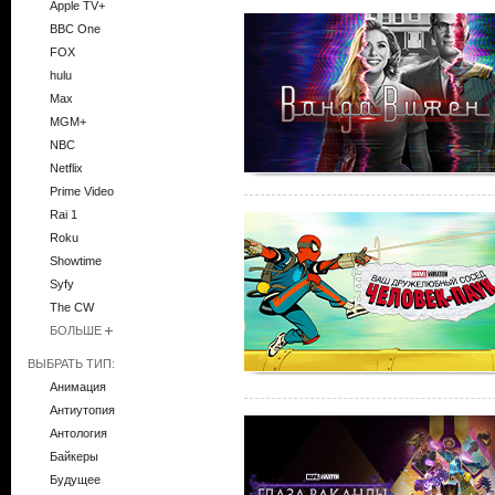
Apple TV+
BBC One
FOX
hulu
Max
MGM+
NBC
Netflix
Prime Video
Rai 1
Roku
Showtime
Syfy
The CW
БОЛЬШЕ
ВЫБРАТЬ ТИП:
Анимация
Антиутопия
Антология
Байкеры
Будущее