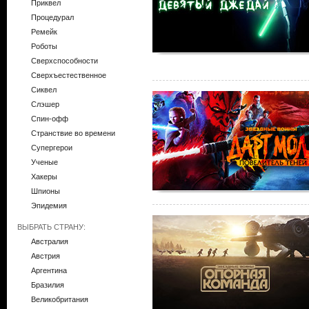
Приквел
Процедурал
Ремейк
Роботы
Сверхспособности
Сверхъестественное
Сиквел
Слэшер
Спин-офф
Странствие во времени
Супергерои
Ученые
Хакеры
Шпионы
Эпидемия
ВЫБРАТЬ СТРАНУ:
Австралия
Австрия
Аргентина
Бразилия
Великобритания