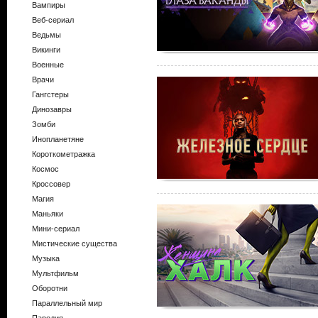
Вампиры
Веб-сериал
Ведьмы
Викинги
Военные
Врачи
Гангстеры
Динозавры
Зомби
Инопланетяне
Короткометражка
Космос
Кроссовер
Магия
Маньяки
Мини-сериал
Мистические существа
Музыка
Мультфильм
Оборотни
Параллельный мир