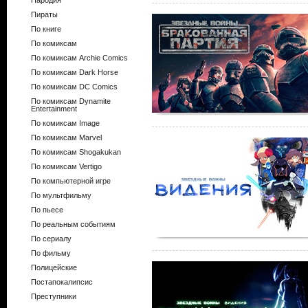
Пародия
Пираты
По книге
По комиксам
По комиксам Archie Comics
По комиксам Dark Horse
По комиксам DC Comics
По комиксам Dynamite
Entertainment
По комиксам Image
По комиксам Marvel
По комиксам Shogakukan
По комиксам Vertigo
По компьютерной игре
По мультфильму
По пьесе
По реальным событиям
По сериалу
По фильму
Полицейские
Постапокалипсис
Преступники