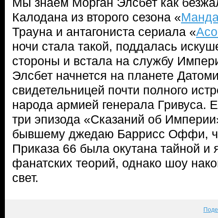
Мы знаем Морган Элсбет как безжа
Калодана из второго сезона «
Манда
Трауна и антагониста сериала «
Асо
ночи стала такой, поддалась иску
стороны и встала на службу Импер
Элсбет начнется на планете Датоми
свидетельницей почти полного истр
народа армией генерала Гривуса. 
три эпизода «Сказаний об Империи
бывшему джедаю Баррисс Оффи, чь
Приказа 66 была окутана тайной и
фанатских теорий, однако шоу нако
свет.
Поде