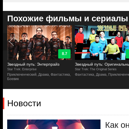
Похожие фильмы и сериалы
8.7
Звездный путь: Энтерпрайз
Звездный путь: Оригинальн
Star Trek: Enterprise
Star Trek: The Original Series
а,
Приключенческий, Драма, Фантастика,
Фантастика, Драма, Приключенч
Боевик
Новости
Как о