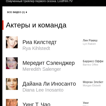
Озвученный трейлер первого сезона. LostFilm.TV
ВСЕ ВИДЕО (1)
Актеры и команда
Лин Ракиш
Риа Килстедт
Lyn Rakish
Rya Kihlstedt
Баррисс Оффи
Мередит Сэленджер
Barriss Offee
Meredith Salenger
Морган Элсбет
Дайана Ли Иносанто
Morgan Elsbeth
Diana Lee Inosanto
Уинг
Уинг Т. Чао