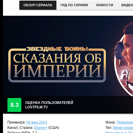
ОБЗОР СЕРИАЛА
ГИД ПО СЕРИЯМ
НОВОСТИ
ВИДЕ
ОЦЕНКА ПОЛЬЗОВАТЕЛЕЙ
8.3
LOSTFILM.TV
Премьера:
04 мая 2024
Жанр:
Приключе
Канал, Страна:
Disney+
(США)
Тип:
Мини-сери