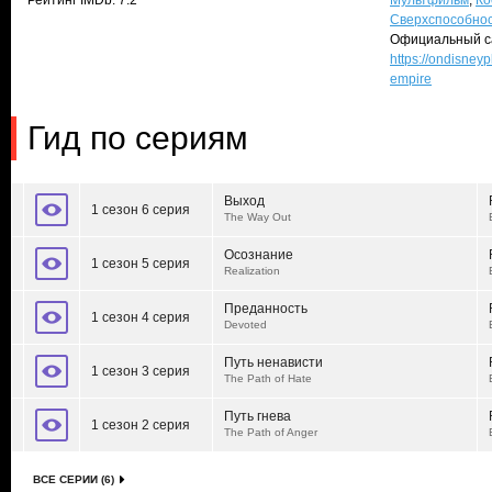
Рейтинг IMDb: 7.2
Мультфильм
,
Ко
Сверхспособно
Официальный с
https://ondisneyp
empire
Гид по сериям
Выход
1 сезон 6 серия
The Way Out
Осознание
1 сезон 5 серия
Realization
Преданность
1 сезон 4 серия
Devoted
Путь ненависти
1 сезон 3 серия
The Path of Hate
Путь гнева
1 сезон 2 серия
The Path of Anger
ВСЕ СЕРИИ (6)