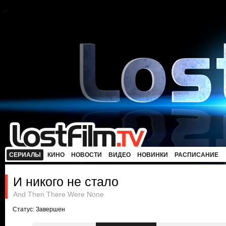
СЕРИАЛЫ
КИНО
НОВОСТИ
ВИДЕО
НОВИНКИ
РАСПИСАНИЕ
И никого не стало
And Then There Were None
Статус: Завершен