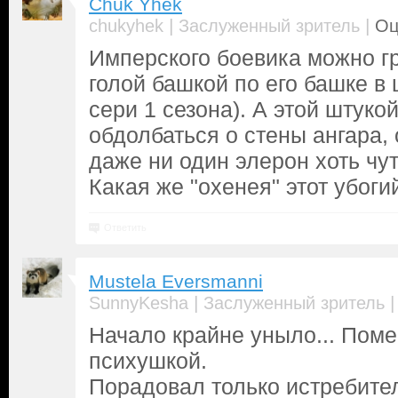
Chuk Yhek
|
|
chukyhek
Заслуженный зритель
Оц
Имперского боевика можно гр
голой башкой по его башке в 
сери 1 сезона). А этой штукой
обдолбаться о стены ангара, о
даже ни один элерон хоть чут
Какая же "охенея" этот убоги
Ответить
Mustela Eversmanni
|
SunnyKesha
Заслуженный зритель
Начало крайне уныло... Поме
психушкой.
Порадовал только истребител