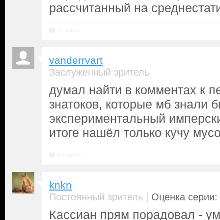
рассчитанный на среднестати
Ответить
vanderrvart
Заслуженный зритель
думал найти в комментах к п
знатоков, которые мб знали б
экспериментальный имперски
итоге нашёл только кучу мус
Ответить
knkn
|
Постоянный зритель
Оценка серии: 
Кассиан прям порадовал - умн