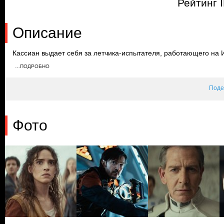
Рейтинг 
Описание
Кассиан выдает себя за летчика-испытателя, работающего на 
корабля. Пока он попадает в засаду банды партизанов в джунг
…ПОДРОБНО
нелегально работают у фермера, а Мон Мотма готовится к сва
Поде
Фото