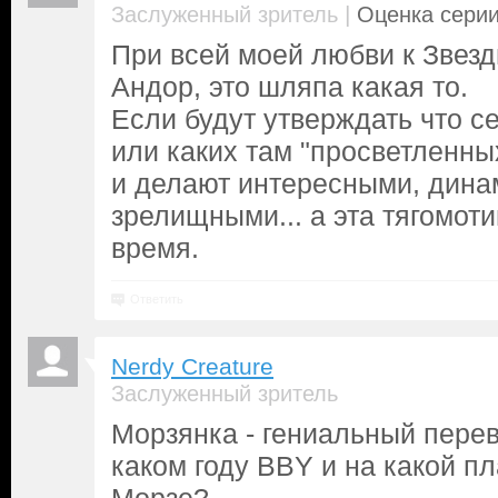
|
Заслуженный зритель
Оценка серии
При всей моей любви к Звез
Андор, это шляпа какая то.
Если будут утверждать что с
или каких там "просветленных
и делают интересными, дин
зрелищными... а эта тягомот
время.
Ответить
Nerdy Creature
Заслуженный зритель
Морзянка - гениальный перев
каком году BBY и на какой п