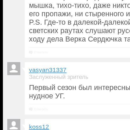
мышка, тихо-тихо, даже никто
его пропажи, ни стыренного им
P.S. Где-то в далекой-далеко
светских раутах слушают рус
ходу дела Верка Сердючка т
Ответить
vasyan31337
Заслуженный зритель
Первый сезон был интересный
нудное УГ.
Ответить
koss12