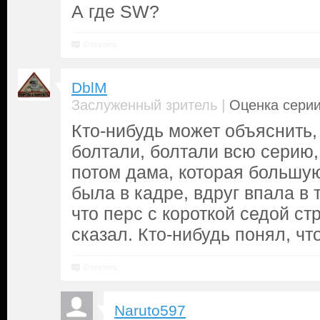
А где SW?
Ответить
DblM
|
Заслуженный зритель
Оценка серии
Кто-нибудь может объяснить,
болтали, болтали всю серию,
потом дама, которая большу
была в кадре, вдруг впала в т
что перс с короткой седой ст
сказал. Кто-нибудь понял, ч
Ответить
Naruto597