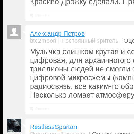
Красиво Дрожку сделали. Пря
Ответить
Александр Петров
|
|
btc2moon
Постоянный зритель
Оце
Музычка слишком крутая и с
цифровая, для архаичногого 
триллионы людей не смогли 
цифровой микросхемы (комп
радиосвязь, все каким-то обр
Несколько ломает атмосферу
Ответить
RestlessSpartan