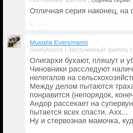
|
Постоянный зритель
Оценка серии: 
Отличная серия наконец, на 
Ответить
Mustela Eversmanni
|
SunnyKesha
Заслуженный зритель
Олигархи бухают, пляшут и уб
Чиновники расследуют налич
нелегалов на сельскохозяйст
Между делом пытаются трахат
понравится (непорядок, конеч
Андор рассекает на суперву
пытается всех спасти. Ахх...
Ну и стервозная мамочка, куд