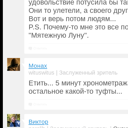
удовольствие потусила бы там
Они то улетели, а своего дру
Вот и верь потом людям...
P.S. Почему-то мне это все 
"Мятежную Луну".
Ответить
Монах
|
wituswitus
Заслуженный зритель
Етить... 5 минут хронометра
остальное какой-то туфты...
Ответить
Виктор