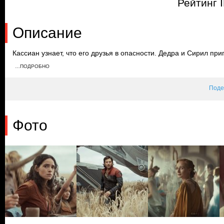
Рейтинг 
Описание
Кассиан узнает, что его друзья в опасности. Дедра и Сирил п
Лейды и Стэкана проходит по плану. У Бикс, Брассо и Вилмон
…ПОДРОБНО
войсками. К ним на помощь приходит Кассиан, однако он не усп
Поде
Фото