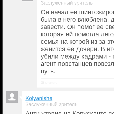
Заслуженный зритель
Он начал ее шинтожиров
была в него влюблена, 
завести. Он помог ее св
которая ей помогла лего
семья на котрой из за э
женится ее дочери. В ит
убили между кадрами - 
агент повстанцев повезл
путь.
Ответить
Kolyanishe
Заслуженный зритель
Анти утопия на Корусканте п