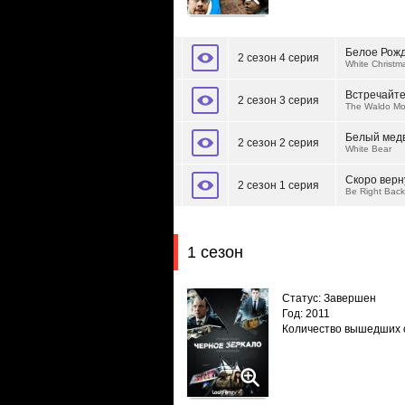
Белое Рож
2 сезон 4 серия
White Christm
Встречайте
2 сезон 3 серия
The Waldo M
Белый мед
2 сезон 2 серия
White Bear
Скоро верн
2 сезон 1 серия
Be Right Back
1 сезон
Статус: Завершен
Год: 2011
Количество вышедших 