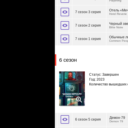
Plaything
Отель «Ме
7 сезон 3 серия
Hotel Reverie
Черный зв
7 сезон 2 серия
Bête Noire
Обычные л
7 сезон 1 серия
Common Peop
6 сезон
Статус: Завершен
Год: 2023
Количество вышедших 
Демон-79
6 сезон 5 серия
Demon 79