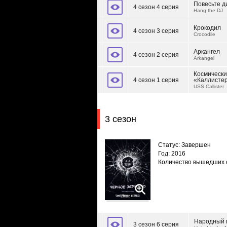
Повесьте д
4 сезон 4 серия
Hang the DJ
Крокодил
4 сезон 3 серия
Crocodile
Аркангел
4 сезон 2 серия
Arkangel
Космически
4 сезон 1 серия
«Каллисте
USS Callister
3 сезон
Статус: Завершен
Год: 2016
Количество вышедших 
Народный 
3 сезон 6 серия