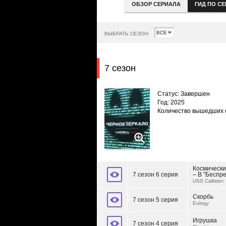
ОБЗОР СЕРИАЛА
ГИД ПО С
ВЫБРАТЬ СЕЗОН:
7 сезон
Статус: Завершен
Год: 2025
Количество вышедших 
Космически
7 сезон 6 серия
– В "Беспр
USS Callister: 
Скорбь
7 сезон 5 серия
Eulogy
Игрушка
7 сезон 4 серия