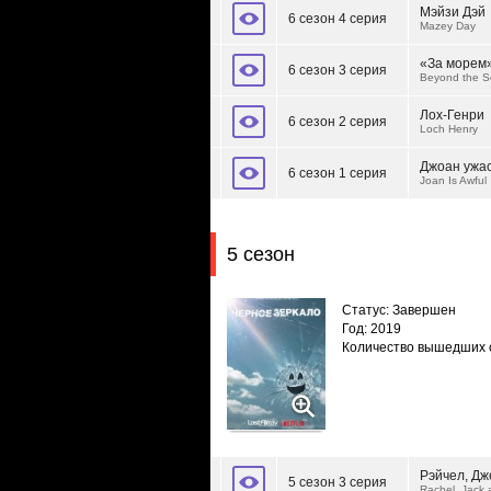
Мэйзи Дэй
6 сезон 4 серия
Mazey Day
«За морем
6 сезон 3 серия
Beyond the 
Лох-Генри
6 сезон 2 серия
Loch Henry
Джоан ужа
6 сезон 1 серия
Joan Is Awful
5 сезон
Статус: Завершен
Год: 2019
Количество вышедших 
Рэйчел, Дж
5 сезон 3 серия
Rachel, Jack 