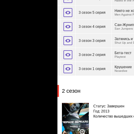
Hated in the 
Никто не х
3 сезон 5 серия
Men Against F
Сан-Жунип
3 сезон 4 серия
San Junipero
Заткнись и
3 сезон 3 серия
Shut Up and 
Бета-тест
3 сезон 2 серия
Playtest
Крушение
3 сезон 1 серия
Nosedive
2 сезон
Статус: Завершен
Год: 2013
Количество вышедших 